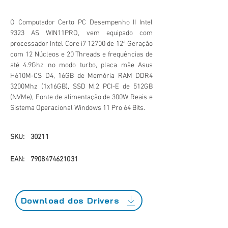
O Computador Certo PC Desempenho II Intel
9323 AS WIN11PRO, vem equipado com
processador Intel Core i7 12700 de 12ª Geração
com 12 Núcleos e 20 Threads e frequências de
até 4.9Ghz no modo turbo, placa mãe Asus
H610M-CS D4, 16GB de Memória RAM DDR4
3200Mhz (1x16GB), SSD M.2 PCI-E de 512GB
(NVMe), Fonte de alimentação de 300W Reais e
Sistema Operacional Windows 11 Pro 64 Bits.
SKU:
30211
EAN:
7908474621031
Download dos Drivers