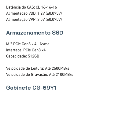
Latência do CAS: CL 16-16-16
Alimentação VDD: 1,2V (±0,075V)
Alimentação VPP: 2,5V (±0,075V)
Armazenamento SSD
M.2 PCIe Gen3 x 4 - Nvme
Interface: PCIe Gen3 x4
Capacidade: 512GB
Velocidade de Leitura: Até 2500MB/s
Velocidade de Gravação: Até 2100MB/s
Gabinete CG-59Y1
Lateral em Acrílico
Áudio Frontal HD
Portas USB: 2 x 2.0
Painel Preto com barra de LED RGB
Altura máxima da CPU cooler: 140mm
Suporte para placa de vídeo: até 300mm