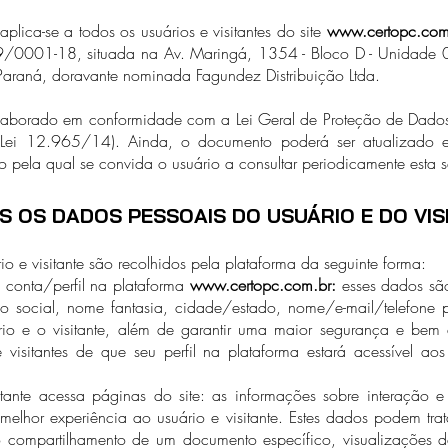
aplica-se a todos os usuários e visitantes do site
www.certopc.com
001-18, situada na Av. Maringá, 1354 - Bloco D - Unidade 07 -
raná, doravante nominada Fagundez Distribuição Ltda.
laborado em conformidade com a Lei Geral de Proteção de Dados
 (Lei 12.965/14). Ainda, o documento poderá ser atualizado 
o pela qual se convida o usuário a consultar periodicamente esta 
 OS DADOS PESSOAIS DO USUÁRIO E DO VIS
o e visitante são recolhidos pela plataforma da seguinte forma:
conta/perfil na plataforma
www.certopc.com.br
:
esses dados são
 social, nome fantasia, cidade/estado, nome/e-mail/telefone pa
rio e o visitante, além de garantir uma maior segurança e bem 
e visitantes de que seu perfil na plataforma estará acessível a
ante acessa páginas do site: as informações sobre interação e
elhor experiência ao usuário e visitante. Estes dados podem trat
 compartilhamento de um documento específico, visualizações d