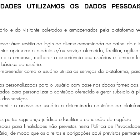
IDADES UTILIZAMOS OS DADOS PESSOA
rio e do visitante coletados e armazenados pela plataforma
w
ssar área restrita ao login do cliente denominada de painel do cli
ante: aprimorar o produto e/ou serviço oferecido, facilitar, agili
io e a empresa, melhorar a experiência dos usuários e fornecer f
 básicas do usuário.
ompreender como o usuário utiliza os serviços da plataforma, par
ios personalizados para o usuário com base nos dados fornecidos.
ados para personalizar o conteúdo oferecido e gerar subsídio à p
 dos serviços.
rmitir o acesso do usuário a determinado conteúdo da platafor
às partes segurança jurídica e facilitar a conclusão do negócio.
oais para finalidades não previstas nesta Política de Privacidad
rio, de modo que os direitos e obrigações aqui previstos permane