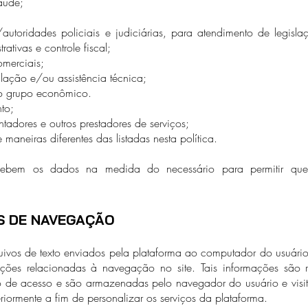
aude;
/autoridades policiais e judiciárias, para atendimento de legisl
ativas e controle fiscal;
omerciais;
alação e/ou assistência técnica;
 grupo econômico.
to;
tadores e outros prestadores de serviços;
aneiras diferentes das listadas nesta política.
ecebem os dados na medida do necessário para permitir que 
S DE NAVEGAÇÃO
uivos de texto enviados pela plataforma ao computador do usuário 
ões relacionadas à navegação no site. Tais informações são 
o de acesso e são armazenadas pelo navegador do usuário e visit
eriormente a fim de personalizar os serviços da plataforma.