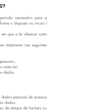
S?
período necessário para a
orme o disposto no inciso I
m que a lei oferecer outro
u tratamento nas seguintes
pessoais;
s nesta Lei;
os dados.
s dados pessoais de acessos
ais dados.
aso de ataque de hackers ou