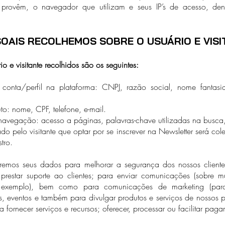
e provêm, o navegador que utilizam e seus IP’s de acesso, den
OAIS RECOLHEMOS SOBRE O USUÁRIO E VISI
 e visitante recolhidos são os seguintes:
onta/perfil na plataforma: CNPJ, razão social, nome fantasi
to: nome, CPF, telefone, e-mail.
avegação: acesso a páginas, palavras-chave utilizadas na busca,
ado pelo visitante que optar por se inscrever na Newsletter será c
tro.
aremos seus dados para melhorar a segurança dos nossos clientes
prestar suporte ao clientes; para enviar comunicações (sobre 
or exemplo), bem como para comunicações de marketing (para 
s, eventos e também para divulgar produtos e serviços de nossos pa
a fornecer serviços e recursos; oferecer, processar ou facilitar pa