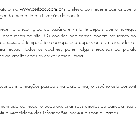
plataforma
www.certopc.com.br
manifesta conhecer e aceitar que p
gação mediante à utilização de cookies.
nece no disco rígido do usuário e visitante depois que o naveg
subsequentes ao site. Os cookies persistentes podem ser removido
 de sessão é temporário e desaparece depois que o navegador é fe
a recusar todos os cookies, porém alguns recursos da plata
 de aceitar cookies estiver desabilitada.
rnecer as informações pessoais na plataforma, o usuário está consen
manifesta conhecer e pode exercitar seus direitos de cancelar seu 
te a veracidade das informações por ele disponibilizadas.