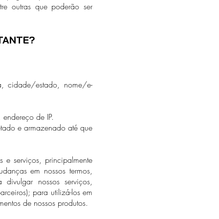
tre outras que poderão ser
TANTE?
a, cidade/estado, nome/e-
 endereço de IP.
oletado e armazenado até que
 e serviços, principalmente
mudanças em nossos termos,
divulgar nossos serviços,
rceiros); para utilizá-los em
gamentos de nossos produtos.