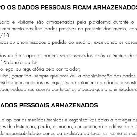
O OS DADOS PESSOAIS FICAM ARMAZENADO
ário e visitante são armazenados pela plataforma durante o 
umprimento das finalidades previstas no presente documento, conf
9/18.
os ou anonimizados a pedido do usuário, excetuando os casos e
os usuários apenas podem ser conservados após o término de se
 16 da referida lei:
 legal ou regulatória pelo controlador;
squisa, garantida, sempre que possível, a anonimização dos dados 
o, desde que respeitados os requisitos de tratamento de dados disposto
olador, vedado seu acesso por terceiro, e desde que anonimizados 
DADOS PESSOAIS ARMAZENADOS
a aplicar as medidas técnicas e organizativas aptas a proteger o
ões de destruição, perda, alteração, comunicação ou difusão de t
de responsabilidade por culpa exclusiva de terceiros, como em c