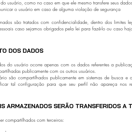
a do usuário, como no caso em que ele mesmo transfere seus dados 
unicar o usuário em caso de alguma violação de segurança
ados são tratados com confidencialidade, dentro dos limites l
essoais caso sejamos obrigados pela lei para fazê-lo ou caso haj
TO DOS DADOS
s do usuário ocorre apenas com os dados referentes a publicaç
partilhadas publicamente com os outros usuários.
ário são compartilhados publicamente em sistemas de busca e d
ficar tal configuração para que seu perfil não apareça nos r
IS ARMAZENADOS SERÃO TRANSFERIDOS A 
r compartilhados com terceiros: