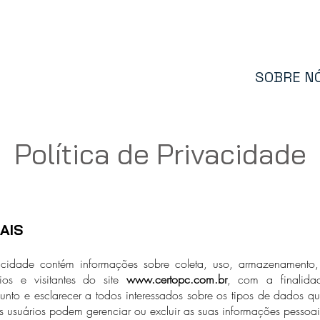
IO
PRODUTOS
ONDE COMPRAR
SOBRE N
Política de Privacidade
AIS
vacidade contém informações sobre coleta, uso, armazenamento,
ios e visitantes do site
www.certopc.com.br
, com a finalida
unto e esclarecer a todos interessados sobre os tipos de dados q
 usuários podem gerenciar ou excluir as suas informações pessoai