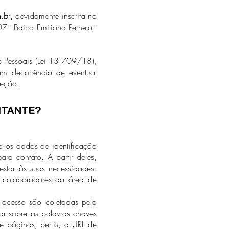
.b
r
,
devidamente inscrita no
 Bairro Emiliano Perneta -
 Pessoais (Lei 13.709/18),
em decorrência de eventual
seção.
ITANTE?
 os dados de identificação
ra contato. A partir deles,
estar às suas necessidades.
os colaboradores da área de
 acesso são coletadas pela
ar sobre as palavras chaves
e páginas, perfis, a URL de