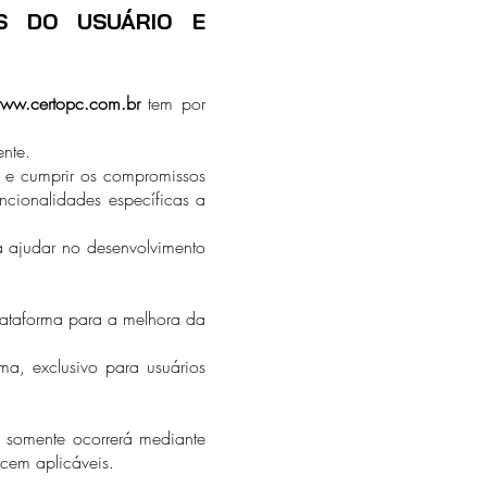
IS DO USUÁRIO E
ww.certopc.com.br
tem por
ente.
zar e cumprir os compromissos
uncionalidades específicas a
a ajudar no desenvolvimento
lataforma para a melhora da
ma, exclusivo para usuários
e somente ocorrerá mediante
cem aplicáveis.