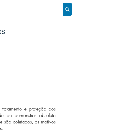
ÓS
SUPORTE
Mais
 tratamento e proteção dos
de de demonstrar absoluta
ue são coletados, os motivos
s.