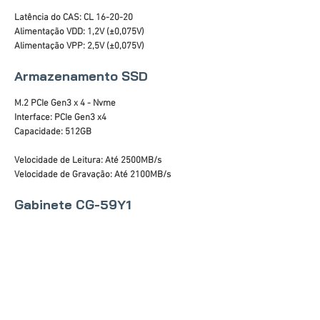
Latência do CAS: CL 16-20-20
Alimentação VDD: 1,2V (±0,075V)
Alimentação VPP: 2,5V (±0,075V)
Armazenamento SSD
M.2 PCIe Gen3 x 4 - Nvme
Interface: PCIe Gen3 x4
Capacidade: 512GB
Velocidade de Leitura: Até 2500MB/s
Velocidade de Gravação: Até 2100MB/s
Gabinete CG-59Y1
Lateral em Acrílico
Áudio Frontal HD
Portas USB: 2 x 2.0
Painel Preto com barra de LED RGB
Altura máxima da CPU cooler: 140mm
Suporte para placa de vídeo: até 300mm