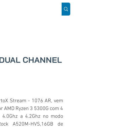
ÓS
SUPORTE
Mais
R DUAL CHANNEL
toX Stream - 1076 AR, vem
or AMD Ryzen 3 5300G com 4
e 4.0Ghz a 4.2Ghz no modo
Rock A520M-HVS,16GB de