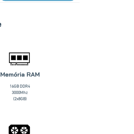
e
Memória RAM
16GB DDR4
3000Mhz
(2x8GB)