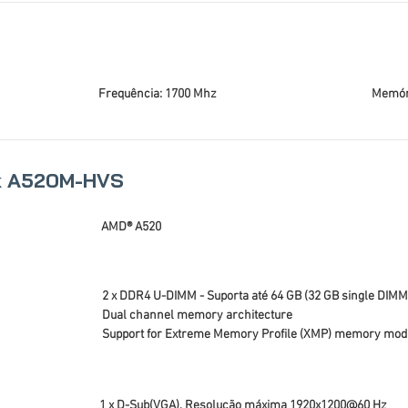
Frequência: 1700 Mhz
Memóri
k A520M-HVS
AMD® A520
2 x DDR4 U-DIMM - Suporta até 64 GB (32 GB single DIMM
Dual channel memory architecture
Support for Extreme Memory Profile (XMP) memory mod
1 x D-Sub(VGA), Resolução máxima 1920x1200@60 Hz