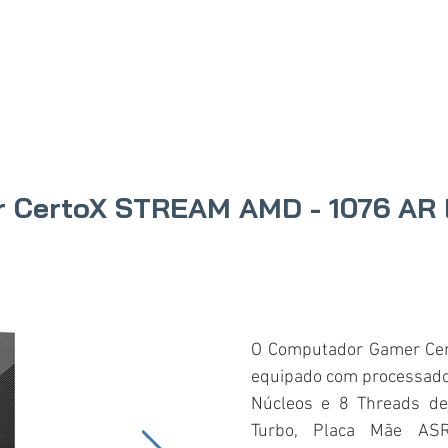
IO
PRODUTOS
ONDE COMPRAR
SOBRE N
r CertoX STREAM AMD - 1076 A
O Computador Gamer Cer
equipado com processad
Núcleos e 8 Threads d
Turbo, Placa Mãe AS