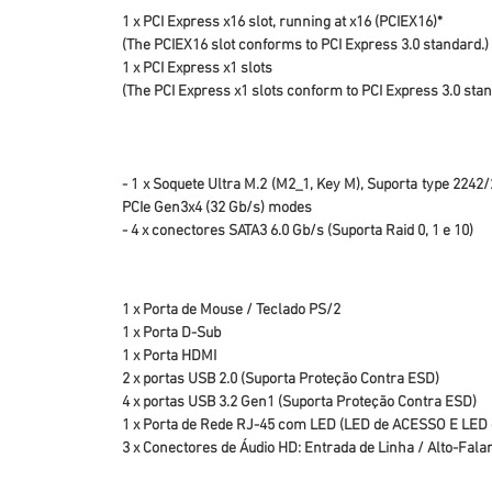
1 x PCI Express x16 slot, running at x16 (PCIEX16)*
(The PCIEX16 slot conforms to PCI Express 3.0 standard.)
1 x PCI Express x1 slots
(The PCI Express x1 slots conform to PCI Express 3.0 stan
- 1 x Soquete Ultra M.2 (M2_1, Key M), Suporta type 224
PCIe Gen3x4 (32 Gb/s) modes
- 4 x conectores SATA3 6.0 Gb/s (Suporta Raid 0, 1 e 10)
1 x Porta de Mouse / Teclado PS/2
1 x Porta D-Sub
1 x Porta HDMI
2 x portas USB 2.0 (Suporta Proteção Contra ESD)
4 x portas USB 3.2 Gen1 (Suporta Proteção Contra ESD)
1 x Porta de Rede RJ-45 com LED (LED de ACESSO E LED
3 x Conectores de Áudio HD: Entrada de Linha / Alto-Fala