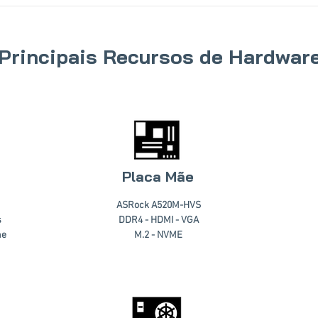
Principais Recursos de Hardwar
Placa Mãe
ASRock A520M-HVS
s
DDR4 - HDMI - VGA
he
M.2 - NVME