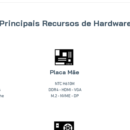
Principais Recursos de Hardwar
Placa Mãe
NTC H610M
s
DDR4 - HDMI - VGA
che
M.2 - NVME - DP