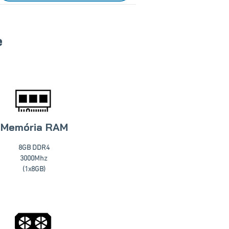
e
Memória RAM
8GB DDR4
3000Mhz
(1x8GB)