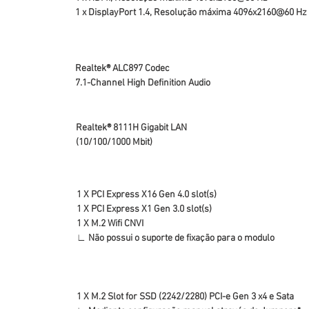
1 x DisplayPort 1.4, Resolução máxima 4096x2160@60 Hz
Realtek® ALC897 Codec
7.1-Channel High Definition Audio
Realtek® 8111H Gigabit LAN
(10/100/1000 Mbit)
1 X PCI Express X16 Gen 4.0 slot(s)
1 X PCI Express X1 Gen 3.0 slot(s)
1 X M.2 Wifi CNVI
∟ Não possui o suporte de fixação para o modulo
1 X M.2 Slot for SSD (2242/2280) PCI-e Gen 3 x4 e Sata