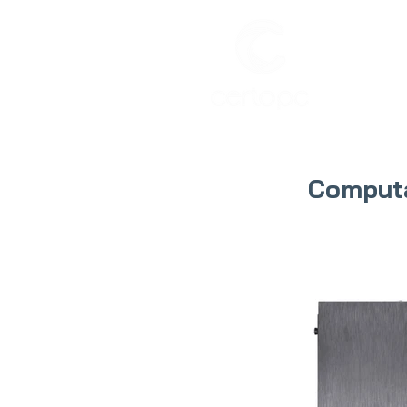
INIC
Computa