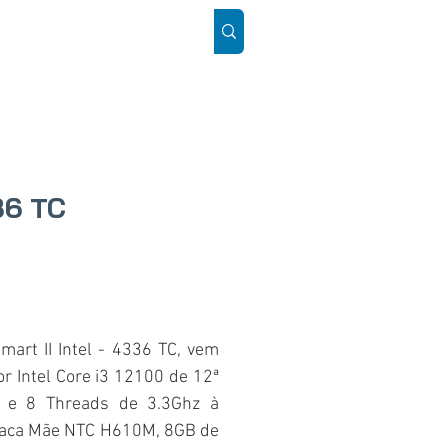
ÓS
SUPORTE
Mais
36 TC
art II Intel - 4336 TC, vem
 Intel Core i3 12100 de 12ª
 e 8 Threads de 3.3Ghz à
laca Mãe NTC H610M, 8GB de