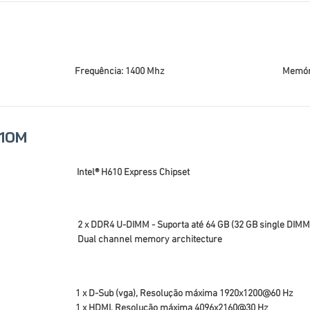
Frequência: 1400 Mhz
Memóri
610M
Intel® H610 Express Chipset
2 x DDR4 U-DIMM - Suporta até 64 GB (32 GB single DIMM
Dual channel memory architecture
1 x D-Sub (vga), Resolução máxima 1920x1200@60 Hz
1 x HDMI, Resolução máxima 4096x2160@30 Hz