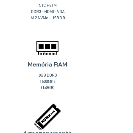
NTC H81M
DDR3 - HDMI - VGA
M.2 NVMe - USB 3.0
Memória RAM
8GB DDR3
1600Mhz
(1x8GB)