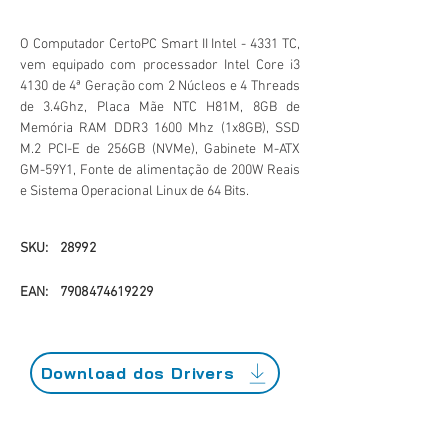
O Computador CertoPC Smart II Intel - 4331 TC,
vem equipado com processador Intel Core i3
4130 de 4ª Geração com 2 Núcleos e 4 Threads
de 3.4Ghz, Placa Mãe NTC H81M, 8GB de
Memória RAM DDR3 1600 Mhz (1x8GB), SSD
M.2 PCI-E de 256GB (NVMe), Gabinete M-ATX
GM-59Y1, Fonte de alimentação de 200W Reais
e Sistema Operacional Linux de 64 Bits.
SKU:
28992
EAN:
7908474619229
Download dos Drivers