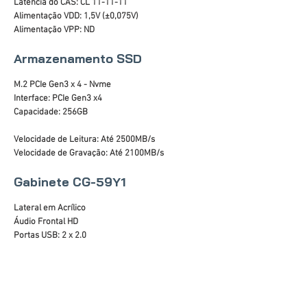
Latência do CAS: CL 11-11-11
Alimentação VDD: 1,5V (±0,075V)
Alimentação VPP: ND
Armazenamento SSD
M.2 PCIe Gen3 x 4 - Nvme
Interface: PCIe Gen3 x4
Capacidade: 256GB
Velocidade de Leitura: Até 2500MB/s
Velocidade de Gravação: Até 2100MB/s
Gabinete CG-59Y1
Lateral em Acrílico
Áudio Frontal HD
Portas USB: 2 x 2.0
Painel Preto com barra de LED RGB
Altura máxima da CPU cooler: 140mm
Suporte para placa de vídeo: até 300mm
Fontes de alimentação compatíveis: padrão ATX