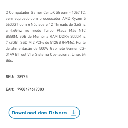
O Computador Gamer CertoX Stream - 1067 TC,
vem equipado com processador AMD Ryzen 5
5600GT com 6 Núcleos e 12 Threads de 3.6Ghz
a 4.6Ghz no modo Turbo, Placa Mãe NTC
B550M, 8GB de Memória RAM DDR4 3000Mhz
(1x8GB), SSD M.2 PCI-e de 512GB (NVMe), Fonte
de alimentação de 500W, Gabinete Gamer CG-
01A9 Bifrost VI e Sistema Operacional Linux 64
Bits.
SKU:
28975
EAN:
7908474619083
Download dos Drivers