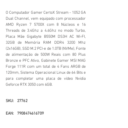
O Computador Gamer CertoX Stream - 1052 GA
Dual Channel, vem equipado com processador
AMD Ryzen 7 5700X com 8 Núcleos e 16
Threads de 3.4Ghz a 4.6Ghz no modo Turbo,
Placa Mãe Gigabyte B550M DS3H AC Wi-FI,
32GB de Memória RAM DDR4 3200 Mhz
(2x16GB), SSD M.2 PCI-e de 1.0TB (NVMe), Fonte
de alimentação de 500W Reais com 80 Plus
Bronze e PFC Ativo, Gabinete Gamer MSI MAG
Forge 111R com um total de 4 Fans ARGB de
120mm, Sistema Operacional Linux de 64 Bits e
para completar uma placa de vídeo Nvidia
Geforce RTX 3050 com 6GB.
SKU:
27762
EAN:
7908474616709