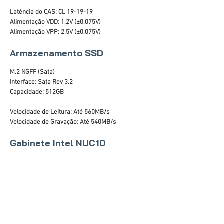
Latência do CAS: CL 19-19-19
Alimentação VDD: 1,2V (±0,075V)
Alimentação VPP: 2,5V (±0,075V)
Armazenamento SSD
M.2 NGFF (Sata)
Interface: Sata Rev 3.2
Capacidade: 512GB
Velocidade de Leitura: Até 560MB/s
Velocidade de Gravação: Até 540MB/s
Gabinete Intel NUC10
Superior em Preto Piano
Carcaça na Cor Cinza Escuro
Portas: 1x USB 3.1 e 1 x USB-C
Leitor de Cartão SDXC
Suporte Vesa 75x75 ou 100x100
Dimensões do Chassi (AxLxP): 51x111x115mm