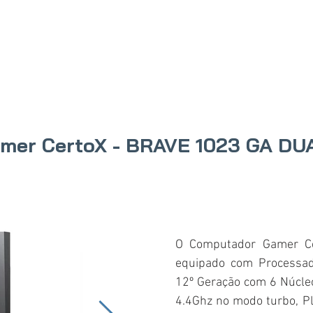
IO
PRODUTOS
ONDE COMPRAR
SOBRE N
mer CertoX - BRAVE 1023 GA D
O Computador Gamer C
equipado com Processad
12º Geração com 6 Núcle
4.4Ghz no modo turbo, P