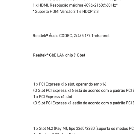
1 x HDMI, Resolução máxima 4096x2160@60 Hz*
* Suporta HDMI Versão 2.1 e HDCP 2.3
Realtek® Áudio CODEC, 2/4/5.1/7.1-channel
Realtek® GbE LAN chip (1Gbe)
1 x PCI Express x16 slot, operando em x16
(O Slot PCI Express x16 está de acordo com o padrão PCI 
1 x PCI Express x1 slot
(O Slot PCI Express x1 estão de acordo com o padrão PCI 
1 x Slot M.2 (Key M), tipo 2260/2280 (suporta os modos PCI