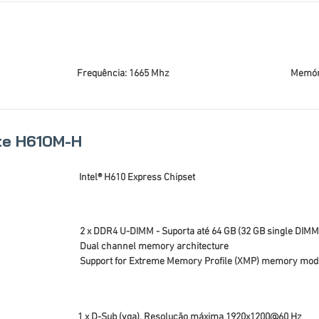
Frequência: 1665 Mhz
Memór
te H610M-H
Intel® H610 Express Chipset
2 x DDR4 U-DIMM - Suporta até 64 GB (32 GB single DIMM
Dual channel memory architecture
Support for Extreme Memory Profile (XMP) memory mod
1 x D-Sub (vga), Resolução máxima 1920x1200@60 Hz