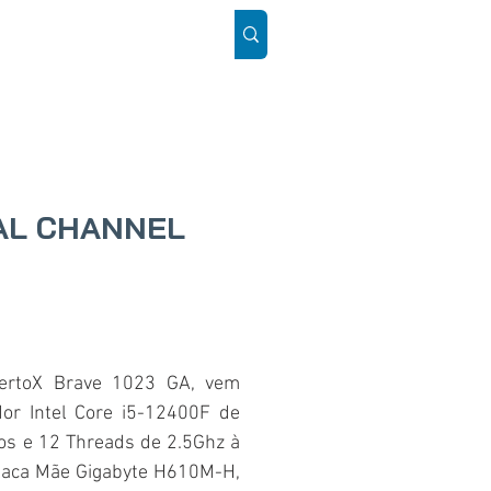
ÓS
SUPORTE
Mais
UAL CHANNEL
ertoX Brave 1023 GA, vem
or Intel Core i5-12400F de
os e 12 Threads de 2.5Ghz à
laca Mãe Gigabyte H610M-H,