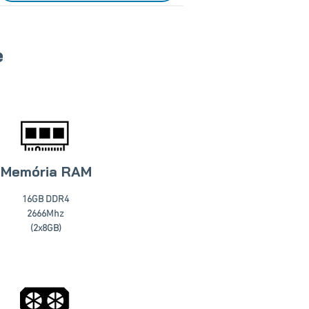
e
Memória RAM
16GB DDR4
2666Mhz
(2x8GB)