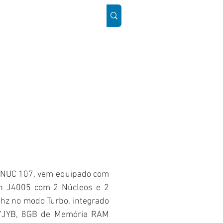
ÓS
SUPORTE
Mais
 NUC 107, vem equipado com
on J4005 com 2 Núcleos e 2
hz no modo Turbo, integrado
C7JYB, 8GB de Memória RAM