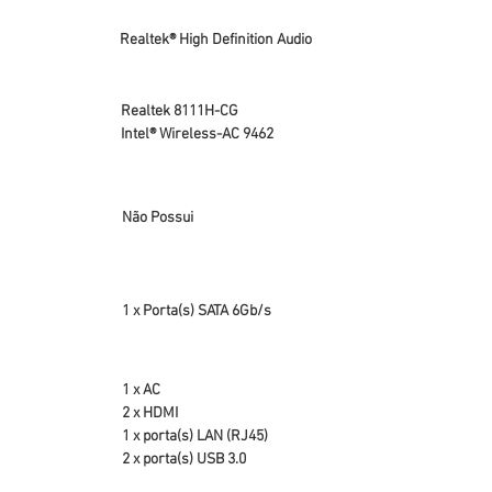
Realtek® High Definition Audio
Realtek 8111H-CG
Intel® Wireless-AC 9462
Não Possui
1 x Porta(s) SATA 6Gb/s
1 x AC
2 x HDMI
1 x porta(s) LAN (RJ45)
2 x porta(s) USB 3.0