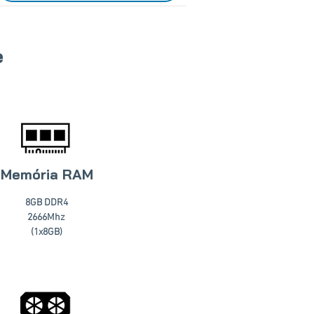
e
Memória RAM
8GB DDR4
2666Mhz
(1x8GB)