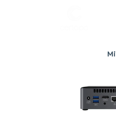
INIC
Mi