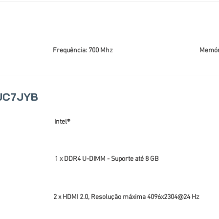
Frequência: 700 Mhz
Memóri
NUC7JYB
Intel®
1 x DDR4 U-DIMM - Suporte até 8 GB
2 x HDMI 2.0, Resolução máxima 4096x2304@24 Hz