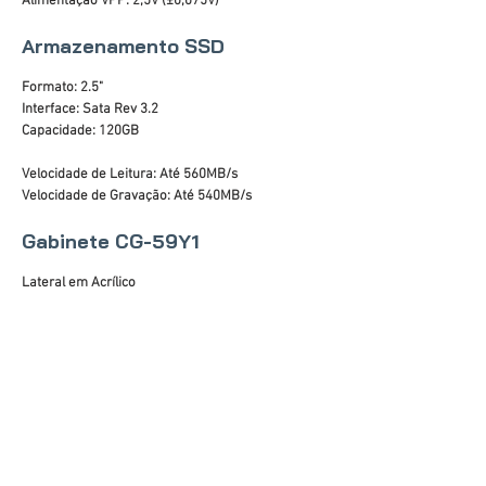
Alimentação VPP: 2,5V (±0,075V)
Armazenamento SSD
Formato: 2.5"
Interface: Sata Rev 3.2
Capacidade: 120GB
Velocidade de Leitura: Até 560MB/s
Velocidade de Gravação: Até 540MB/s
Gabinete CG-59Y1
Lateral em Acrílico
Áudio Frontal HD
Portas USB: 2 x 2.0
Painel Preto com barra de LED RGB
Altura máxima da CPU cooler: 140mm
Suporte para placa de vídeo: até 300mm
Fontes de alimentação compatíveis: padrão ATX
Dimensões do chassi (AxLxP): 330x175x325mm
Dimensões do gabinete (AxLxP): 360x177x355mm