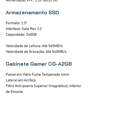
Alimentação VPP: 2,5V (±0,075V)
Armazenamento SSD
Formato: 2.5"
Interface: Sata Rev 3.2
Capacidade: 240GB
Velocidade de Leitura: Até 560MB/s
Velocidade de Gravação: Até 540MB/s
Gabinete Gamer CG-A2G8
Painel em Vidro Fume Temperado 4mm
Lateral em Acrílico
Filtro Anti-poeira Superior (magnético), Inferior
de Encaixe.
Áudio Frontal HD
Portas USB: 2 x 2.0 e 1 x 3.0
Baias internas: 2 x 3.5" e 2 x 2.5" SSD
Slots de expansão: 07