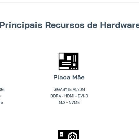
Principais Recursos de Hardwar
Placa Mãe
0G
GIGABYTE A520M
s
DDR4 - HDMI - DVI-D
he
M.2 - NVME