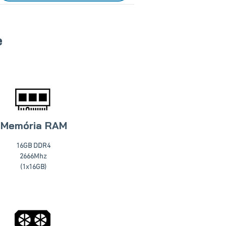
e
Memória RAM
16GB DDR4
2666Mhz
(1x16GB)