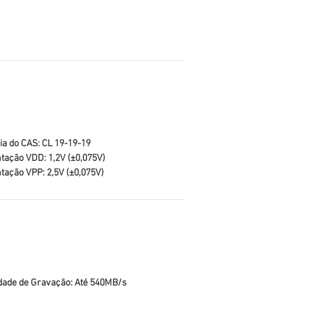
ia do CAS: CL 19-19-19
tação VDD: 1,2V (±0,075V)
tação VPP: 2,5V (±0,075V)
dade de Gravação: Até 540MB/s