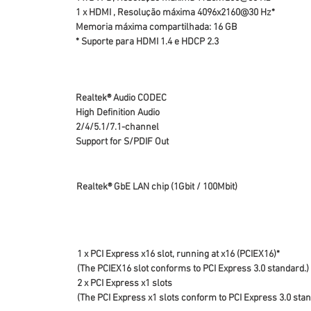
1 x HDMI , Resolução máxima 4096x2160@30 Hz*
Memoria máxima compartilhada: 16 GB
* Suporte para HDMI 1.4 e HDCP 2.3
Realtek® Audio CODEC
High Definition Audio
2/4/5.1/7.1-channel
Support for S/PDIF Out
Realtek® GbE LAN chip (1Gbit / 100Mbit)
1 x PCI Express x16 slot, running at x16 (PCIEX16)*
(The PCIEX16 slot conforms to PCI Express 3.0 standard.)
2 x PCI Express x1 slots
(The PCI Express x1 slots conform to PCI Express 3.0 stan