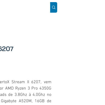
ÓS
SUPORTE
Mais
6207
rtoX Stream II 6207, vem
dor AMD Ryzen 3 Pro 4350G
ads de 3.8Ghz à 4.0Ghz no
 Gigabyte A520M, 16GB de