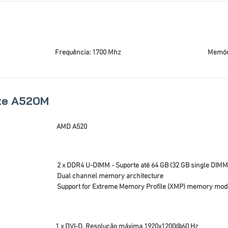
Frequência: 1700 Mhz
Memóri
te A520M
AMD A520
2 x DDR4 U-DIMM - Suporte até 64 GB (32 GB single DIMM
Dual channel memory architecture
Support for Extreme Memory Profile (XMP) memory mod
1 x DVI-D, Resolução máxima 1920x1200@60 Hz