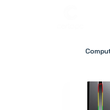
INIC
Comput