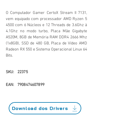
O Computador Gamer CertoX Stream II 7131,
vem equipado com processador AMD Ryzen 5
4500 com 6 Núcleos e 12 Threads de 3.6Ghz à
4.1Ghz no modo turbo, Placa Mãe Gigabyte
A520M, 8GB de Memória RAM DDR4 2666 Mhz
(1x8GB), SSD de 480 GB, Placa de Vídeo AMD
Radeon RX 550 e Sistema Operacional Linux 64
Bits.
SKU:
22375
EAN:
7908474607899
Download dos Drivers