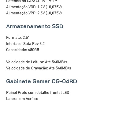
Latência do CAS: CL 19-19-19
Alimentação VDD: 1,2V (±0,075V)
Alimentação VPP: 2,5V (±0,075V)
Armazenamento SSD
Formato: 2.5"
Interface: Sata Rev 3.2
Capacidade: 480GB
Velocidade de Leitura: Até 560MB/s
Velocidade de Gravação: Até 540MB/s
Gabinete Gamer CG-04RD
Painel Preto com detalhe frontal LED
Lateral em Acrílico
Áudio Frontal HD
Portas USB: 2 x 2.0 e 1 x 3.0
Baias internas: 2 x 3.5" (tool less), 3 x 2.5" SSD
Slots de expansão: 07