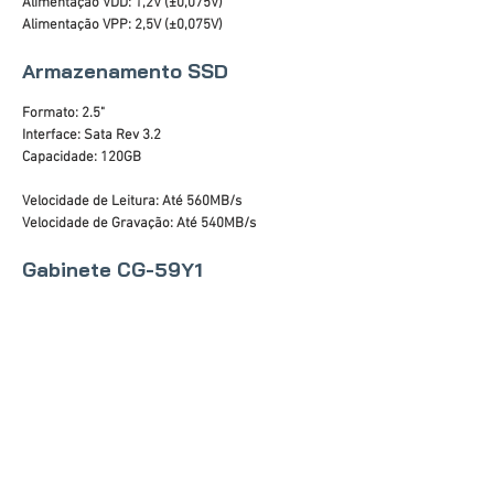
Alimentação VDD: 1,2V (±0,075V)
Alimentação VPP: 2,5V (±0,075V)
Armazenamento SSD
Formato: 2.5"
Interface: Sata Rev 3.2
Capacidade: 120GB
Velocidade de Leitura: Até 560MB/s
Velocidade de Gravação: Até 540MB/s
Gabinete CG-59Y1
Lateral em Acrílico
Áudio Frontal HD
Portas USB: 2 x 2.0
Painel Preto com barra de LED RGB
Altura máxima da CPU cooler: 140mm
Suporte para placa de vídeo: até 300mm
Fontes de alimentação compatíveis: padrão ATX
Dimensões do chassi (AxLxP): 330x175x325mm