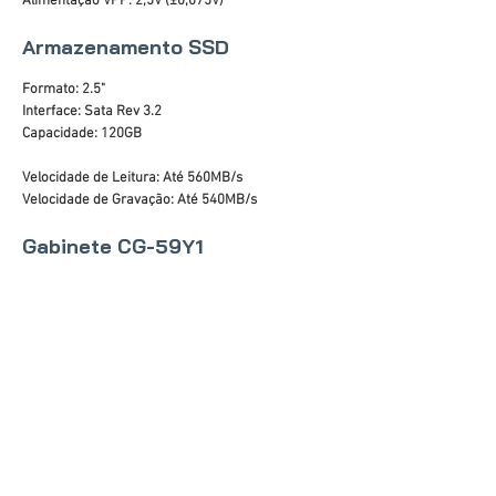
Alimentação VPP: 2,5V (±0,075V)
Armazenamento SSD
Formato: 2.5"
Interface: Sata Rev 3.2
Capacidade: 120GB
Velocidade de Leitura: Até 560MB/s
Velocidade de Gravação: Até 540MB/s
Gabinete CG-59Y1
Lateral em Acrílico
Áudio Frontal HD
Portas USB: 2 x 2.0
Painel Preto com barra de LED RGB
Altura máxima da CPU cooler: 140mm
Suporte para placa de vídeo: até 300mm
Fontes de alimentação compatíveis: padrão ATX
Dimensões do chassi (AxLxP): 330x175x325mm
Dimensões do gabinete (AxLxP): 360x177x355mm