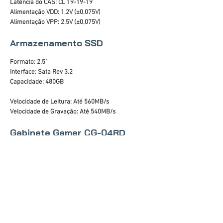
Latência do CAS: CL 19-19-19
Alimentação VDD: 1,2V (±0,075V)
Alimentação VPP: 2,5V (±0,075V)
Armazenamento SSD
Formato: 2.5"
Interface: Sata Rev 3.2
Capacidade: 480GB
Velocidade de Leitura: Até 560MB/s
Velocidade de Gravação: Até 540MB/s
Gabinete Gamer CG-04RD
Painel Preto com detalhe frontal LED
Lateral em Acrílico
Áudio Frontal HD
Portas USB: 2 x 2.0 e 1 x 3.0
Baias internas: 2 x 3.5" (tool less), 3 x 2.5" SSD
Slots de expansão: 07