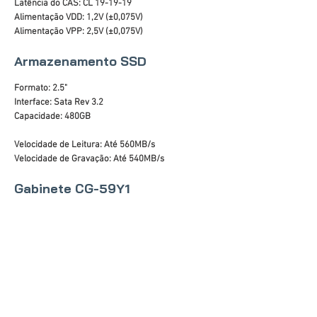
Latência do CAS: CL 19-19-19
Alimentação VDD: 1,2V (±0,075V)
Alimentação VPP: 2,5V (±0,075V)
Armazenamento SSD
Formato: 2.5"
Interface: Sata Rev 3.2
Capacidade: 480GB
Velocidade de Leitura: Até 560MB/s
Velocidade de Gravação: Até 540MB/s
Gabinete CG-59Y1
Lateral em Acrílico
Áudio Frontal HD
Portas USB: 2 x 2.0
Painel Preto com barra de LED RGB
Altura máxima da CPU cooler: 140mm
Suporte para placa de vídeo: até 300mm
Fontes de alimentação compatíveis: padrão ATX