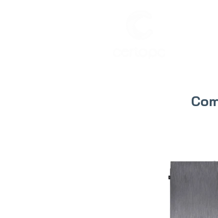
INIC
Com