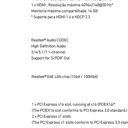
1 x HDMI , Resolução máxima 4096x2160@30 Hz*
Memoria máxima compartilhada: 16 GB
* Suporte para HDMI 1.4 e HDCP 2.3
Realtek® Audio CODEC
High Definition Audio
2/4/5.1/7.1-channel
Support for S/PDIF Out
Realtek® GbE LAN chip (1Gbit / 100Mbit)
1 x PCI Express x16 slot, running at x16 (PCIEX16)*
(The PCIEX16 slot conforms to PCI Express 3.0 standard.)
2 x PCI Express x1 slots
(The PCI Express x1 slots conform to PCI Express 3.0 stan