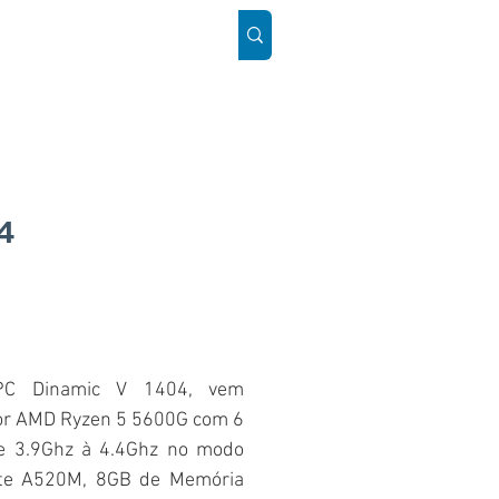
ÓS
SUPORTE
Mais
4
PC Dinamic V 1404, vem
or AMD Ryzen 5 5600G com 6
e 3.9Ghz à 4.4Ghz no modo
yte A520M, 8GB de Memória