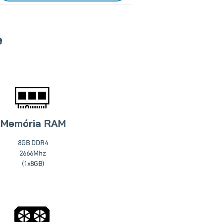
e
Memória RAM
8GB DDR4
2666Mhz
(1x8GB)