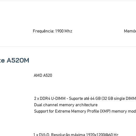
Frequência: 1900 Mhz
Memóri
te A520M
AMD A520
2 x DDR4 U-DIMM - Suporte até 64 GB (32 GB single DIMM
Dual channel memory architecture
Support for Extreme Memory Profile (XMP) memory mod
1 x DVI-D, Resolução máxima 1920x1200@60 Hz