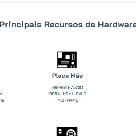
Principais Recursos de Hardwar
Placa Mãe
GIGABYTE A520M
s
DDR4 - HDMI - DVI-D
che
M.2 - NVME