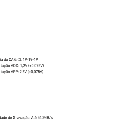
ia do CAS: CL 19-19-19
tação VDD: 1,2V (±0,075V)
tação VPP: 2,5V (±0,075V)
dade de Gravação: Até 540MB/s