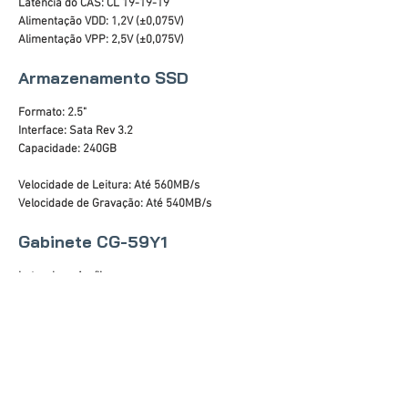
Latência do CAS: CL 19-19-19
Alimentação VDD: 1,2V (±0,075V)
Alimentação VPP: 2,5V (±0,075V)
Armazenamento SSD
Formato: 2.5"
Interface: Sata Rev 3.2
Capacidade: 240GB
Velocidade de Leitura: Até 560MB/s
Velocidade de Gravação: Até 540MB/s
Gabinete CG-59Y1
Lateral em Acrílico
Áudio Frontal HD
Portas USB: 2 x 2.0
Painel Preto com barra de LED RGB
Altura máxima da CPU cooler: 140mm
Suporte para placa de vídeo: até 300mm
Fontes de alimentação compatíveis: padrão ATX