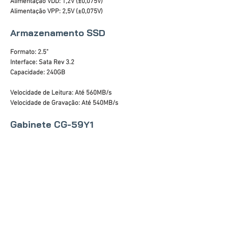
Alimentação VDD: 1,2V (±0,075V)
Alimentação VPP: 2,5V (±0,075V)
Armazenamento SSD
Formato: 2.5"
Interface: Sata Rev 3.2
Capacidade: 240GB
Velocidade de Leitura: Até 560MB/s
Velocidade de Gravação: Até 540MB/s
Gabinete CG-59Y1
Lateral em Acrílico
Áudio Frontal HD
Portas USB: 2 x 2.0
Painel Preto com barra de LED RGB
Altura máxima da CPU cooler: 140mm
Suporte para placa de vídeo: até 300mm
Fontes de alimentação compatíveis: padrão ATX
Dimensões do chassi (AxLxP): 330x175x325mm