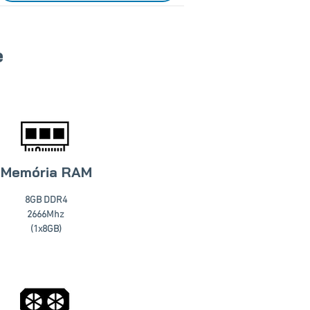
e
Memória RAM
8GB DDR4
2666Mhz
(1x8GB)