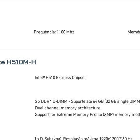
Frequência: 1100 Mhz
Memóri
te H510M-H
Intel® H510 Express Chipset
2 x DDR4 U-DIMM - Suporte até 64 GB (32 GB single DIMM
Dual channel memory architecture
Support for Extreme Memory Profile (XMP) memory mod
1 x D-Sub (vga), Resolução máxima 1920x1200@60 Hz