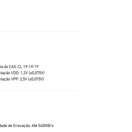
ia do CAS: CL 19-19-19
tação VDD: 1,2V (±0,075V)
tação VPP: 2,5V (±0,075V)
dade de Gravação: Até 540MB/s