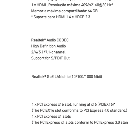
1 x HDMI , Resolução máxima 4096x2160@30 Hz*
Memoria máxima compartilhada: 64 GB
* Suporte para HDMI 1.4 e HDCP 2.3
Realtek® Audio CODEC
High Definition Audio
2/4/5.1/7.1-channel
Support for S/PDIF Out
Realtek® GbE LAN chip (10/100/1000 Mbit)
1 x PCI Express x16 slot, running at x16 (PCIEX16)*
(The PCIEX16 slot conforms to PCI Express 4.0 standard.)
1 x PCI Express x1 slots
(The PCI Express x1 slots conform to PCI Express 3.0 stan