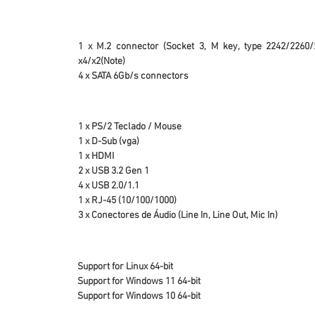
1 x M.2 connector (Socket 3, M key, type 2242/2260
x4/x2(Note)
4 x SATA 6Gb/s connectors
1 x PS/2 Teclado / Mouse
1 x D-Sub (vga)
1 x HDMI
2 x USB 3.2 Gen 1
4 x USB 2.0/1.1
1 x RJ-45 (10/100/1000)
3 x Conectores de Áudio (Line In, Line Out, Mic In)
Support for Linux 64-bit
Support for Windows 11 64-bit
Support for Windows 10 64-bit