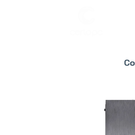
INIC
Co