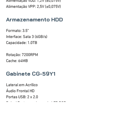
Alimentação VDD: 1,2V (±0,075V)
Alimentação VPP: 2,5V (±0,075V)
Armazenamento HDD
Formato: 3.5"
Interface: Sata 3 (6GB/s)
Capacidade: 1.0TB
Rotação: 7200RPM
Cache: 64MB
Gabinete CG-59Y1
Lateral em Acrílico
Áudio Frontal HD
Portas USB: 2 x 2.0
Painel Preto com barra de LED RGB
Altura máxima da CPU cooler: 140mm
Suporte para placa de vídeo: até 300mm
Fontes de alimentação compatíveis: padrão ATX
Dimensões do chassi (AxLxP): 330x175x325mm