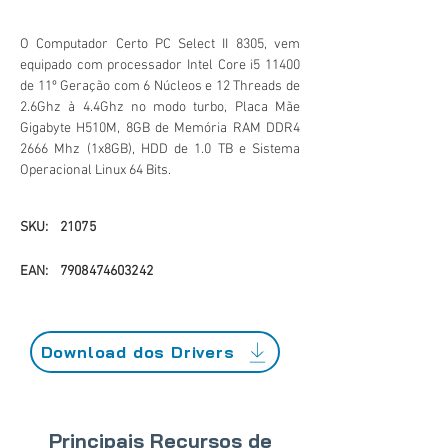
O Computador Certo PC Select II 8305, vem
equipado com processador Intel Core i5 11400
de 11º Geração com 6 Núcleos e 12 Threads de
2.6Ghz à 4.4Ghz no modo turbo, Placa Mãe
Gigabyte H510M, 8GB de Memória RAM DDR4
2666 Mhz (1x8GB), HDD de 1.0 TB e Sistema
Operacional Linux 64 Bits.
SKU:
21075
EAN:
7908474603242
Download dos Drivers
Principais Recursos de