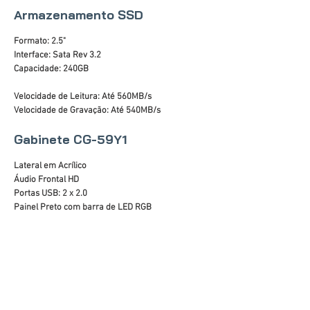
Armazenamento SSD
Formato: 2.5"
Interface: Sata Rev 3.2
Capacidade: 240GB
Velocidade de Leitura: Até 560MB/s
Velocidade de Gravação: Até 540MB/s
Gabinete CG-59Y1
Lateral em Acrílico
Áudio Frontal HD
Portas USB: 2 x 2.0
Painel Preto com barra de LED RGB
Altura máxima da CPU cooler: 140mm
Suporte para placa de vídeo: até 300mm
Fontes de alimentação compatíveis: padrão ATX
Dimensões do chassi (AxLxP): 330x175x325mm
Dimensões do gabinete (AxLxP): 360x177x355mm