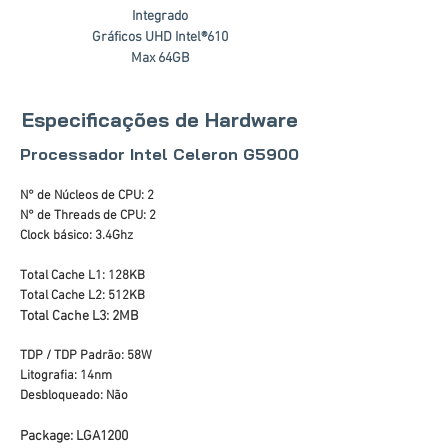
Integrado
Gráficos UHD Intel®610
Max 64GB
Especificações de Hardware
Processador Intel Celeron G5900
N° de Núcleos de CPU: 2
N° de Threads de CPU: 2
Clock básico: 3.4Ghz
Total Cache L1: 128KB
Total Cache L2: 512KB
Total Cache L3: 2MB
TDP / TDP Padrão: 58W
Litografia: 14nm
Desbloqueado: Não
Package: LGA1200