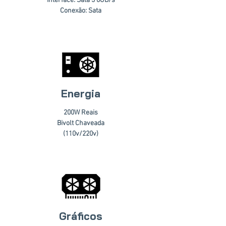
Interface: Sata 3 6GB/s
Conexão: Sata
Energia
200W Reais
Bivolt Chaveada
(110v/220v)
Gráficos