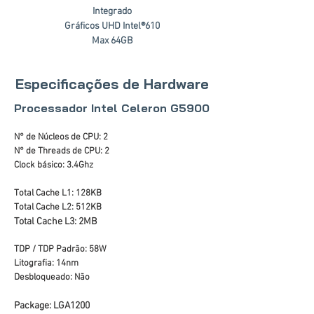
Integrado
Gráficos UHD Intel®610
Max 64GB
Especificações de Hardware
Processador Intel Celeron G5900
N° de Núcleos de CPU: 2
N° de Threads de CPU: 2
Clock básico: 3.4Ghz
Total Cache L1: 128KB
Total Cache L2: 512KB
Total Cache L3: 2MB
TDP / TDP Padrão: 58W
Litografia: 14nm
Desbloqueado: Não
Package: LGA1200