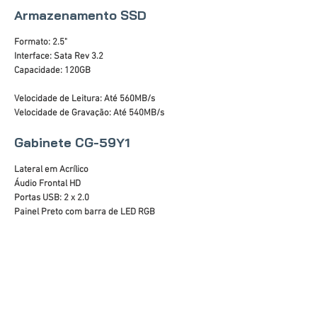
Armazenamento SSD
Formato: 2.5"
Interface: Sata Rev 3.2
Capacidade: 120GB
Velocidade de Leitura: Até 560MB/s
Velocidade de Gravação: Até 540MB/s
Gabinete CG-59Y1
Lateral em Acrílico
Áudio Frontal HD
Portas USB: 2 x 2.0
Painel Preto com barra de LED RGB
Altura máxima da CPU cooler: 140mm
Suporte para placa de vídeo: até 300mm
Fontes de alimentação compatíveis: padrão ATX
Dimensões do chassi (AxLxP): 330x175x325mm
Dimensões do gabinete (AxLxP): 360x177x355mm