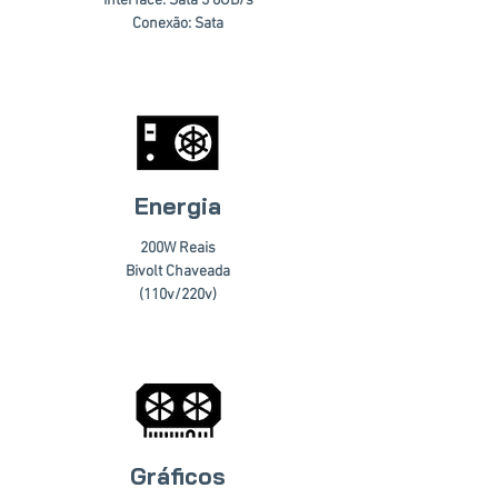
Interface: Sata 3 6GB/s
Conexão: Sata
Energia
200W Reais
Bivolt Chaveada
(110v/220v)
Gráficos