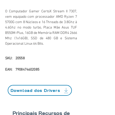
O Computador Gamer CertoX Stream II 7307,
vem equipado com processador AMD Ryzen 7
5700G com 8 Núcleos e 16 Threads de 3.8Ghz à
4.6Ghz no modo turbo, Placa Mãe Asus TUF
B550M-Plus, 16GB de Memória RAM DDR4 2666
Mhz (1x16GB), SSD de 480 GB e Sistema
Operacional Linux 64 Bits.
SKU:
20558
EAN:
7908474602085
Download dos Drivers
Principais Recursos de