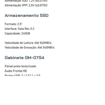
Alimentação VDD: 1,2V (±0,075V)
Alimentação VPP: 2,5V (±0,075V)
Armazenamento SSD
Formato: 2.5"
Interface: Sata Rev 3.2
Capacidade: 240GB
Velocidade de Leitura: Até 560MB/s
Velocidade de Gravação: Até 540MB/s
Gabinete GM-07S4
Painel preto texturizado
Áudio Frontal HD
Portas USB: 2 x 2.0 | 1 x 3.0
Tool less para HD de 2.5" e 3.5"
Permite Duas formas de Uso
Dimensões do chassi (AxLxP): 320x100x345mm
Dimensões do gabinete (AxLxP): 338x102x375mm