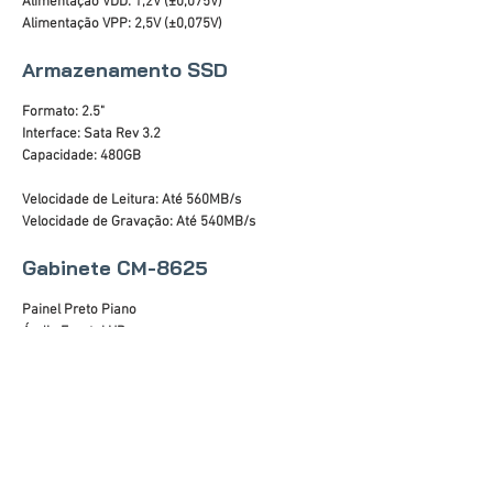
Alimentação VDD: 1,2V (±0,075V)
Alimentação VPP: 2,5V (±0,075V)
Armazenamento SSD
Formato: 2.5"
Interface: Sata Rev 3.2
Capacidade: 480GB
Velocidade de Leitura: Até 560MB/s
Velocidade de Gravação: Até 540MB/s
Gabinete CM-8625
Painel Preto Piano
Áudio Frontal HD
Portas USB: 2 x 2.0
Altura máxima da CPU cooler: 140mm
Suporte para placa de vídeo: até 300mm
Fontes de alimentação compatíveis: padrão ATX
Dimensões do chassi (AxLxP): 345x177x328mm
Dimensões do gabinete (AxLxP): 365x180x360mm