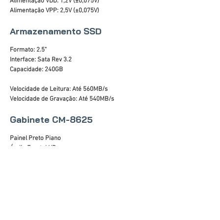
Alimentação VDD: 1,2V (±0,075V)
Alimentação VPP: 2,5V (±0,075V)
Armazenamento SSD
Formato: 2.5"
Interface: Sata Rev 3.2
Capacidade: 240GB
Velocidade de Leitura: Até 560MB/s
Velocidade de Gravação: Até 540MB/s
Gabinete CM-8625
Painel Preto Piano
Áudio Frontal HD
Portas USB: 2 x 2.0
Altura máxima da CPU cooler: 140mm
Suporte para placa de vídeo: até 300mm
Fontes de alimentação compatíveis: padrão ATX
Dimensões do chassi (AxLxP): 345x177x328mm
Dimensões do gabinete (AxLxP): 365x180x360mm