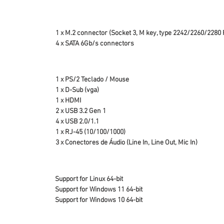
1 x M.2 connector (Socket 3, M key, type 2242/2260/2280 
4 x SATA 6Gb/s connectors
1 x PS/2 Teclado / Mouse
1 x D-Sub (vga)
1 x HDMI
2 x USB 3.2 Gen 1
4 x USB 2.0/1.1
1 x RJ-45 (10/100/1000)
3 x Conectores de Áudio (Line In, Line Out, Mic In)
Support for Linux 64-bit
Support for Windows 11 64-bit
Support for Windows 10 64-bit