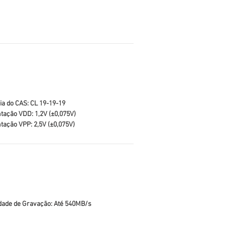
ia do CAS: CL 19-19-19
tação VDD: 1,2V (±0,075V)
tação VPP: 2,5V (±0,075V)
dade de Gravação: Até 540MB/s