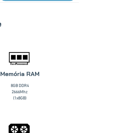
e
Memória RAM
8GB DDR4
2666Mhz
(1x8GB)