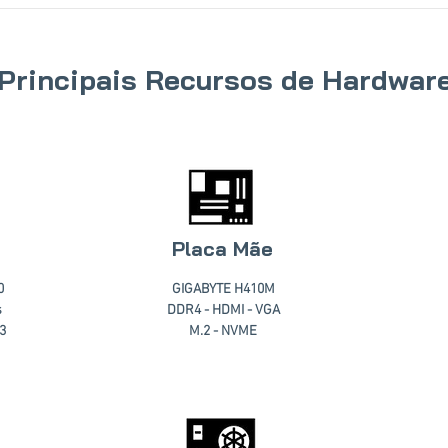
Principais Recursos de Hardwar
Placa Mãe
0
GIGABYTE H410M
s
DDR4 - HDMI - VGA
3
M.2 - NVME