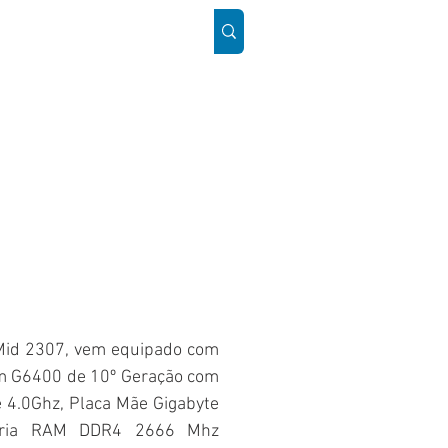
ÓS
SUPORTE
Mais
Mid 2307, vem equipado com
um G6400 de 10º Geração com
 4.0Ghz, Placa Mãe Gigabyte
ria RAM DDR4 2666 Mhz