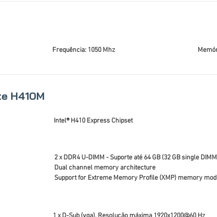
Frequência: 1050 Mhz
Memóri
te H410M
Intel® H410 Express Chipset
2 x DDR4 U-DIMM - Suporte até 64 GB (32 GB single DIMM
Dual channel memory architecture
Support for Extreme Memory Profile (XMP) memory mod
1 x D-Sub (vga), Resolução máxima 1920x1200@60 Hz