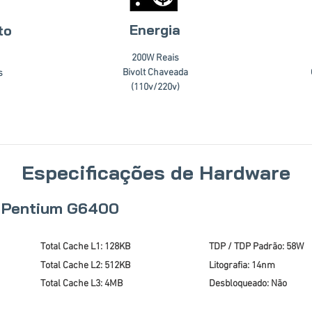
Energia
to
200W Reais
Bivolt Chaveada
s
(110v/220v)
Especificações de Hardware
l Pentium G6400
Total Cache L1: 128KB
TDP / TDP Padrão: 58W
Total Cache L2: 512KB
Litografia: 14nm
Total Cache L3: 4MB
Desbloqueado: Não