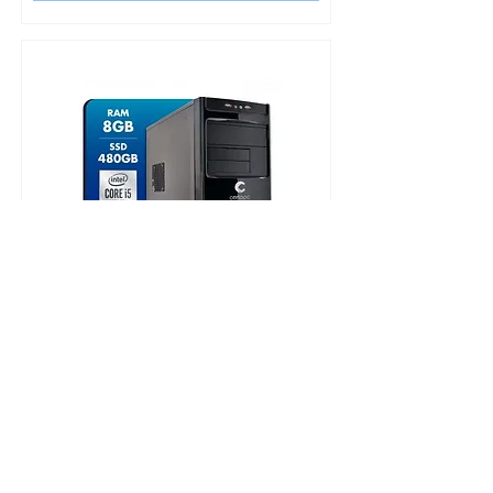
Computador Certo PC Select 8308 - Core
i5 (i5-10400 / 8GB / SSD480GB / W10SL)
Especificações